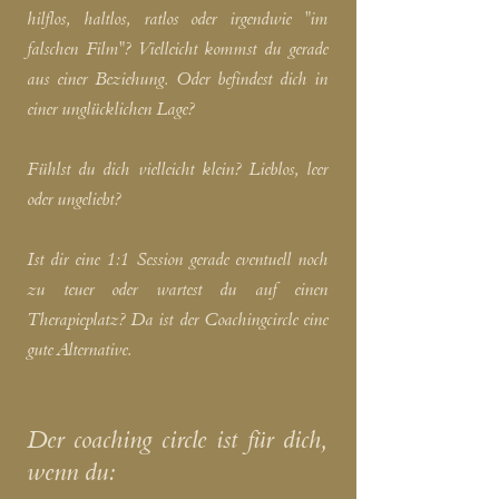
hilflos, haltlos, ratlos oder irgendwie "im
falschen Film"? Vielleicht kommst du gerade
aus einer Beziehung. Oder befindest dich in
einer unglücklichen Lage?
Fühlst du dich vielleicht klein? Lieblos, leer
oder ungeliebt?
Ist dir eine 1:1 Session gerade eventuell noch
zu teuer oder wartest du auf einen
Therapieplatz? Da ist der Coachingcircle eine
gute Alternative.
Der coaching circle ist für dich,
wenn du: