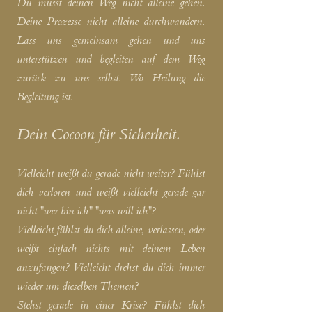
Du musst deinen Weg nicht alleine gehen.
Deine Prozesse nicht alleine durchwandern.
Lass uns gemeinsam gehen und uns
unterstützen und begleiten auf dem Weg
zurück zu uns selbst. Wo Heilung die
Begleitung ist.
Dein Cocoon für Sicherheit.
Vielleicht weißt du gerade nicht weiter? Fühlst
dich verloren und weißt vielleicht gerade gar
nicht "wer bin ich" "was will ich"?
Vielleicht fühlst du dich alleine, verlassen, oder
weißt einfach nichts mit deinem Leben
anzufangen? Vielleicht drehst du dich immer
wieder um dieselben Themen?
Stehst gerade in einer Krise? Fühlst dich