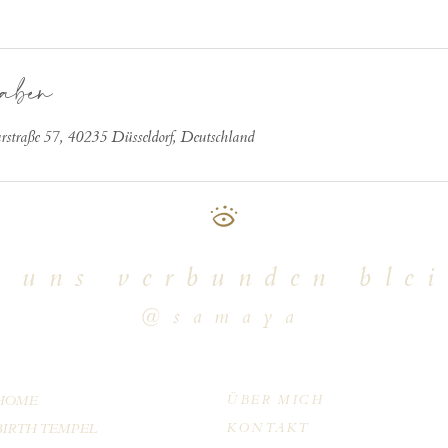
aben
traße 57, 40235 Düsseldorf, Deutschland
 uns verbunden ble
@samaya
HOME
ÜBER MICH
BIRTH TEMPEL
KONTAKT