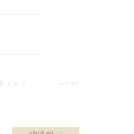
iben!
nach oben
schreib mir